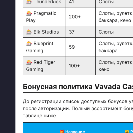
🎰 Thunderkick
41
Слоты
🎰 Pragmatic
Слоты, рулетк
200+
Play
баккара, кено
🎰 Elk Studios
37
Слоты
🎰 Blueprint
Слоты, рулетк
59
Gaming
баккара
🎰 Red Tiger
Слоты, рулетк
100+
Gaming
кено
Бонусная политика Vavada Ca
До регистрации список доступных бонусов у
после авторизации. Полный ассортимент бон
таблице ниже.
🎁 Название
🤑 