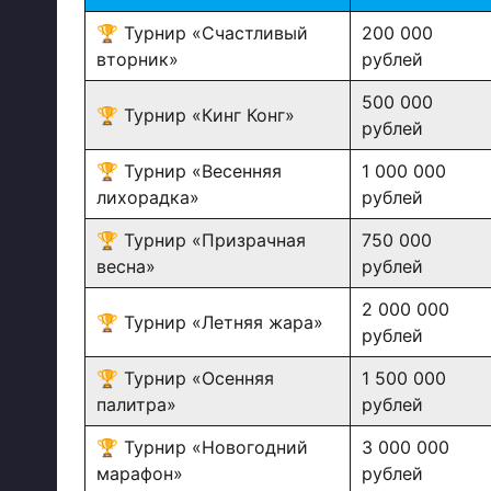
🏆 Турнир «Счастливый
200 000
вторник»
рублей
500 000
🏆 Турнир «Кинг Конг»
рублей
🏆 Турнир «Весенняя
1 000 000
лихорадка»
рублей
🏆 Турнир «Призрачная
750 000
весна»
рублей
2 000 000
🏆 Турнир «Летняя жара»
рублей
🏆 Турнир «Осенняя
1 500 000
палитра»
рублей
🏆 Турнир «Новогодний
3 000 000
марафон»
рублей