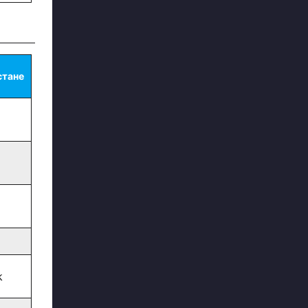
стане
k