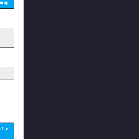
джер
 1-е