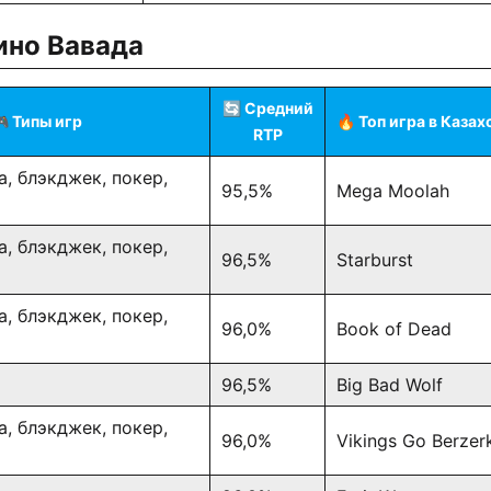
ино Вавада
🔄 Средний
 Типы игр
🔥 Топ игра в Казах
RTP
а, блэкджек, покер,
95,5%
Mega Moolah
а, блэкджек, покер,
96,5%
Starburst
а, блэкджек, покер,
96,0%
Book of Dead
96,5%
Big Bad Wolf
а, блэкджек, покер,
96,0%
Vikings Go Berzer