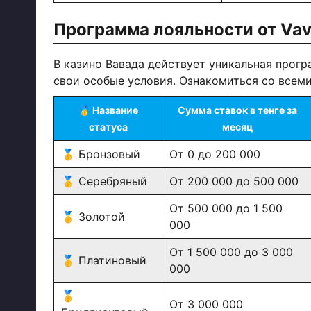
Программа лояльности от Vav
В казино Вавада действует уникальная прогр
свои особые условия. Ознакомиться со всеми
🥇 Название
Сумма ставок в тенге за
статуса
месяц
🥇 Бронзовый
От 0 до 200 000
🥇 Серебряный
От 200 000 до 500 000
От 500 000 до 1 500
🥇 Золотой
000
От 1 500 000 до 3 000
🥇 Платиновый
000
🥇
От 3 000 000