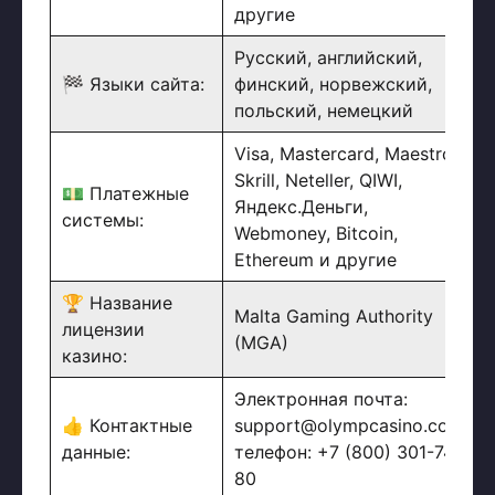
другие
Русский, английский,
🏁 Языки сайта:
финский, норвежский,
польский, немецкий
Visa, Mastercard, Maestro,
Skrill, Neteller, QIWI,
💵 Платежные
Яндекс.Деньги,
системы:
Webmoney, Bitcoin,
Ethereum и другие
🏆 Название
Malta Gaming Authority
лицензии
(MGA)
казино:
Электронная почта:
👍 Контактные
support@olympcasino.com
,
данные:
телефон: +7 (800) 301-74-
80