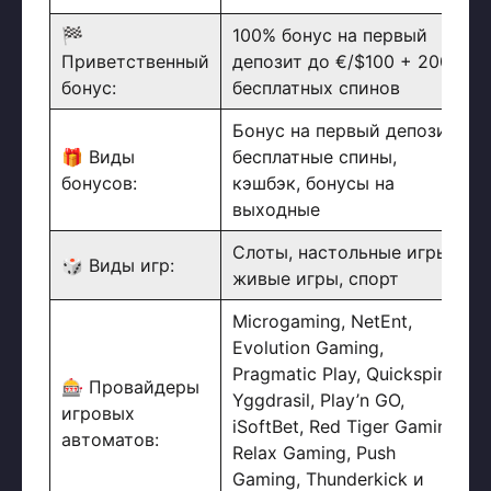
🏁
100% бонус на первый
Приветственный
депозит до €/$100 + 200
бонус:
бесплатных спинов
Бонус на первый депозит,
🎁 Виды
бесплатные спины,
бонусов:
кэшбэк, бонусы на
выходные
Слоты, настольные игры,
🎲 Виды игр:
живые игры, спорт
Microgaming, NetEnt,
Evolution Gaming,
Pragmatic Play, Quickspin,
🎰 Провайдеры
Yggdrasil, Play’n GO,
игровых
iSoftBet, Red Tiger Gaming,
автоматов:
Relax Gaming, Push
Gaming, Thunderkick и