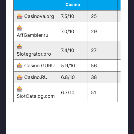
Casino
го
🎰 Casinova.org
7.5/10
25
+2
🎰
7.0/10
29
+2
AffGambler.ru
🎰
7.4/10
27
+3
Slotegrator.pro
🎰 Casino.GURU
5.9/10
56
-11
🎰 Casino.RU
6.8/10
38
+2
🎰
6.7/10
51
-5
SlotCatalog.com