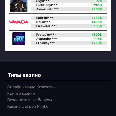
Svyd***
+77$
GlebDanyl***
+261$
AvvakumHi***
+308$
Esfir'Bli***
+783$
Naum***
+408$
LizavetaC***
+103$
Protas'ev***
+600$
Avgustina***
+14$
El'nickay***
+750$
Типы казино
Онлайн казино Казахстан
Крипто казино
Бездепозитные бонусы
Казино с игрой Plinko