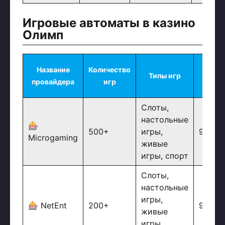
Игровые автоматы в казино
Олимп
Название
Количество
Сред
Типы игр
провайдера
игр
RT
Слоты,
настольные
🎰
500+
игры,
96.00
Microgaming
живые
игры, спорт
Слоты,
настольные
игры,
🎰 NetEnt
200+
96.50
живые
игры,