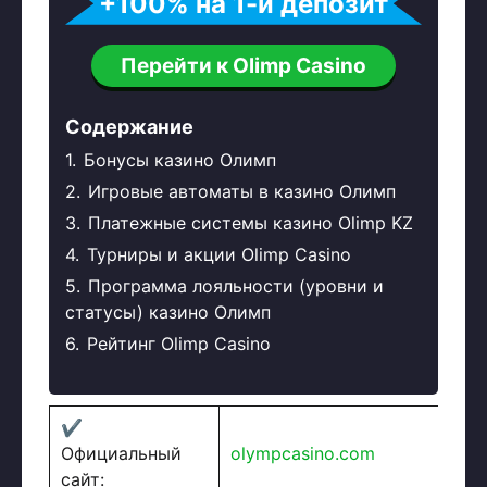
+100% на 1-й депозит
Перейти к Olimp Casino
Содержание
1.
Бонусы казино Олимп
2.
Игровые автоматы в казино Олимп
3.
Платежные системы казино Olimp KZ
4.
Турниры и акции Olimp Casino
5.
Программа лояльности (уровни и
статусы) казино Олимп
6.
Рейтинг Olimp Casino
✔️
Официальный
olympcasino.com
сайт: