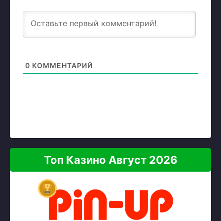
0
КОММЕНТАРИЙ
Топ Казино Август 2026