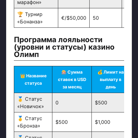
марафон»
🏆 Турнир
1-31
€/$50,000
50
«Бонанза»
дека
Программа лояльности
(уровни и статусы) казино
Олимп
🎰 Сумма
💰 Лимит на
👑 Название
ставок в USD
выплату в
н
статуса
за месяц
день
🥇 Статус
0
$500
$
«Новичок»
🥇 Статус
$500
$1,000
$
«Бронза»
🥇 Статус